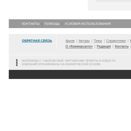
КОНТАКТЫ
ПОМОЩЬ
УСЛОВИЯ ИСПОЛЬЗОВАНИЯ
ОБРАТНАЯ СВЯЗЬ
Архив
Авторы
Темы
Справочники
О «Коммерсанте»
Редакция
Контакты
МАТЕРИАЛЫ С ТАКОЙ МЕТКОЙ, ПАРТНЕРСКИЕ ПРОЕКТЫ И НОВОСТИ
КОМПАНИЙ ОПУБЛИКОВАНЫ НА КОММЕРЧЕСКОЙ ОСНОВЕ