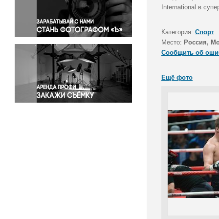
Правосудие
International в су
Происшествия и конфликты
Религия
Категория:
Спорт
Место:
Россия, М
Светская жизнь
Сообщить об оши
Спорт
Экология
Ещё фото
Экономика и бизнес