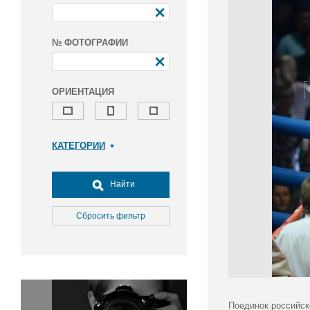
№ ФОТОГРАФИИ
ОРИЕНТАЦИЯ
КАТЕГОРИИ
Армия и ВПК
Досуг, туризм и отдых
Найти
Культура
Медицина
Сбросить фильтр
Наука
Образование
Общество
Окружающая среда
Политика
Поединок российск