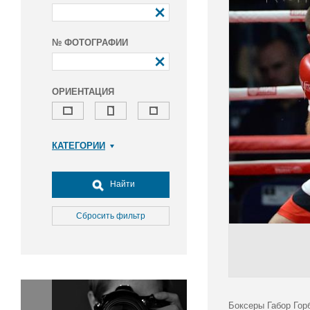
№ ФОТОГРАФИИ
ОРИЕНТАЦИЯ
КАТЕГОРИИ
Армия и ВПК
Досуг, туризм и отдых
Найти
Культура
Медицина
Сбросить фильтр
Наука
Образование
Общество
Окружающая среда
Политика
Боксеры Габор Горб