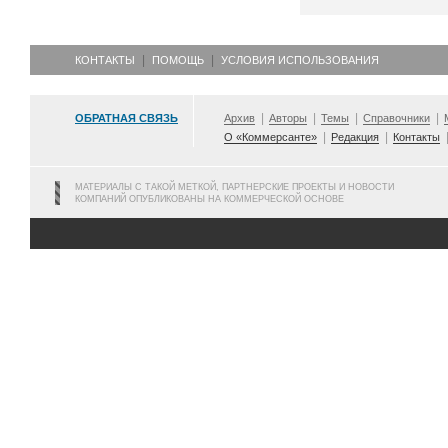
КОНТАКТЫ
ПОМОЩЬ
УСЛОВИЯ ИСПОЛЬЗОВАНИЯ
ОБРАТНАЯ СВЯЗЬ
Архив
Авторы
Темы
Справочники
О «Коммерсанте»
Редакция
Контакты
МАТЕРИАЛЫ С ТАКОЙ МЕТКОЙ, ПАРТНЕРСКИЕ ПРОЕКТЫ И НОВОСТИ
КОМПАНИЙ ОПУБЛИКОВАНЫ НА КОММЕРЧЕСКОЙ ОСНОВЕ