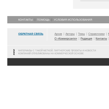
КОНТАКТЫ
ПОМОЩЬ
УСЛОВИЯ ИСПОЛЬЗОВАНИЯ
ОБРАТНАЯ СВЯЗЬ
Архив
Авторы
Темы
Справочники
О «Коммерсанте»
Редакция
Контакты
МАТЕРИАЛЫ С ТАКОЙ МЕТКОЙ, ПАРТНЕРСКИЕ ПРОЕКТЫ И НОВОСТИ
КОМПАНИЙ ОПУБЛИКОВАНЫ НА КОММЕРЧЕСКОЙ ОСНОВЕ