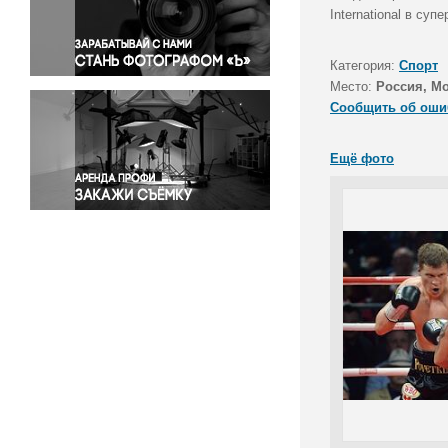
Правосудие
International в су
Происшествия и конфликты
Религия
Категория:
Спорт
Место:
Россия, М
Светская жизнь
Сообщить об оши
Спорт
Экология
Ещё фото
Экономика и бизнес