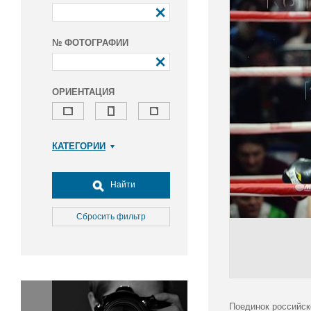
№ ФОТОГРАФИИ
ОРИЕНТАЦИЯ
КАТЕГОРИИ
Армия и ВПК
Досуг, туризм и отдых
Найти
Культура
Медицина
Сбросить фильтр
Наука
Образование
Общество
Окружающая среда
Политика
Поединок российск