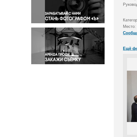
Правосудие
Руково
Происшествия и конфликты
Религия
Катего
Место:
Светская жизнь
Сообщ
Спорт
Экология
Ещё ф
Экономика и бизнес