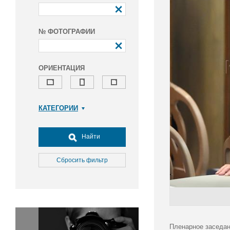
№ ФОТОГРАФИИ
ОРИЕНТАЦИЯ
КАТЕГОРИИ
Армия и ВПК
Досуг, туризм и отдых
Найти
Культура
Медицина
Сбросить фильтр
Наука
Образование
Общество
Окружающая среда
Политика
Пленарное заседан