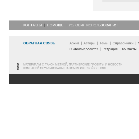
КОНТАКТЫ
ПОМОЩЬ
УСЛОВИЯ ИСПОЛЬЗОВАНИЯ
ОБРАТНАЯ СВЯЗЬ
Архив
Авторы
Темы
Справочники
О «Коммерсанте»
Редакция
Контакты
МАТЕРИАЛЫ С ТАКОЙ МЕТКОЙ, ПАРТНЕРСКИЕ ПРОЕКТЫ И НОВОСТИ
КОМПАНИЙ ОПУБЛИКОВАНЫ НА КОММЕРЧЕСКОЙ ОСНОВЕ