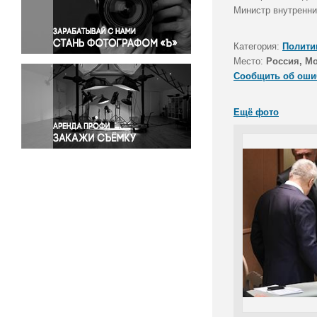
Правосудие
Министр внутренни
Происшествия и конфликты
Религия
Категория:
Полити
Место:
Россия, М
Светская жизнь
Сообщить об оши
Спорт
Экология
Ещё фото
Экономика и бизнес