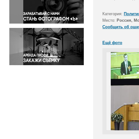
Правосудие
Происшествия и конфликты
Категория:
Полити
Религия
Место:
Россия, М
Сообщить об оши
Светская жизнь
Спорт
Ещё фото
Экология
Экономика и бизнес