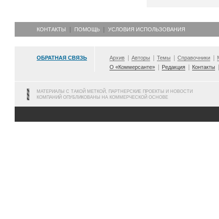
КОНТАКТЫ
ПОМОЩЬ
УСЛОВИЯ ИСПОЛЬЗОВАНИЯ
ОБРАТНАЯ СВЯЗЬ
Архив
Авторы
Темы
Справочники
О «Коммерсанте»
Редакция
Контакты
МАТЕРИАЛЫ С ТАКОЙ МЕТКОЙ, ПАРТНЕРСКИЕ ПРОЕКТЫ И НОВОСТИ
КОМПАНИЙ ОПУБЛИКОВАНЫ НА КОММЕРЧЕСКОЙ ОСНОВЕ