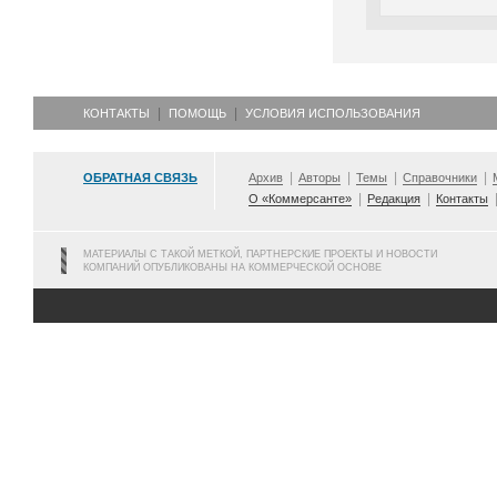
КОНТАКТЫ
ПОМОЩЬ
УСЛОВИЯ ИСПОЛЬЗОВАНИЯ
ОБРАТНАЯ СВЯЗЬ
Архив
Авторы
Темы
Справочники
О «Коммерсанте»
Редакция
Контакты
МАТЕРИАЛЫ С ТАКОЙ МЕТКОЙ, ПАРТНЕРСКИЕ ПРОЕКТЫ И НОВОСТИ
КОМПАНИЙ ОПУБЛИКОВАНЫ НА КОММЕРЧЕСКОЙ ОСНОВЕ