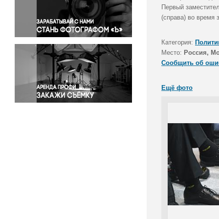
Правосудие
Первый заместител
(справа) во время 
Происшествия и конфликты
Религия
Категория:
Полити
Светская жизнь
Место:
Россия, М
Спорт
Сообщить об оши
Экология
Экономика и бизнес
Ещё фото