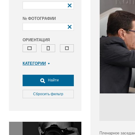
№ ФОТОГРАФИИ
ОРИЕНТАЦИЯ
КАТЕГОРИИ
Армия и ВПК
Досуг, туризм и отдых
Найти
Культура
Медицина
Сбросить фильтр
Наука
Образование
Общество
Окружающая среда
Политика
Пленарное заседан