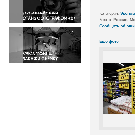
Правосудие
Происшествия и конфликты
Категория:
Эконом
Религия
Место:
Россия, М
Сообщить об оши
Светская жизнь
Спорт
Ещё фото
Экология
Экономика и бизнес