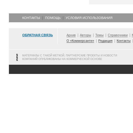
КОНТАКТЫ
ПОМОЩЬ
УСЛОВИЯ ИСПОЛЬЗОВАНИЯ
ОБРАТНАЯ СВЯЗЬ
Архив
Авторы
Темы
Справочники
О «Коммерсанте»
Редакция
Контакты
МАТЕРИАЛЫ С ТАКОЙ МЕТКОЙ, ПАРТНЕРСКИЕ ПРОЕКТЫ И НОВОСТИ
КОМПАНИЙ ОПУБЛИКОВАНЫ НА КОММЕРЧЕСКОЙ ОСНОВЕ