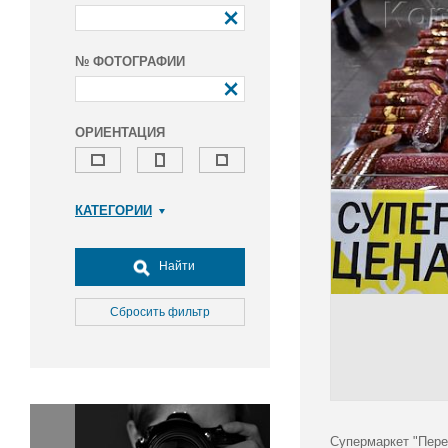
№ ФОТОГРАФИИ
ОРИЕНТАЦИЯ
КАТЕГОРИИ
Армия и ВПК
Досуг, туризм и отдых
Найти
Культура
Медицина
Сбросить фильтр
Наука
Образование
Общество
Окружающая среда
Политика
Супермаркет "Пере