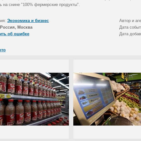
ь на снине "100% фермерские продукты".
рия:
Экономика и бизнес
Автор и аг
Россия, Москва
Дата собы
ить об ошибке
Дата доба
ото