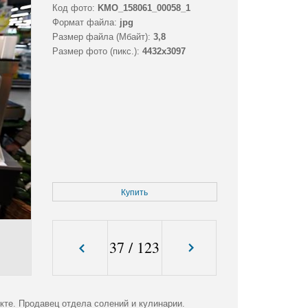
Код фото:
KMO_158061_00058_1
Формат файла:
jpg
Размер файла (Мбайт):
3,8
Размер фото (пикс.):
4432x3097
Купить
37
/
123
кте. Продавец отдела солений и кулинарии.