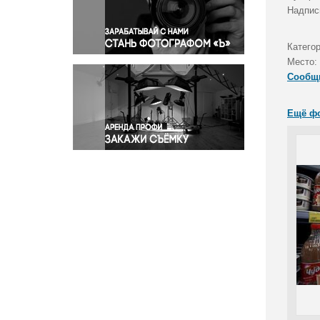
Правосудие
Надпис
Происшествия и конфликты
Религия
Катего
Место:
Светская жизнь
Сообщ
Спорт
Экология
Ещё ф
Экономика и бизнес