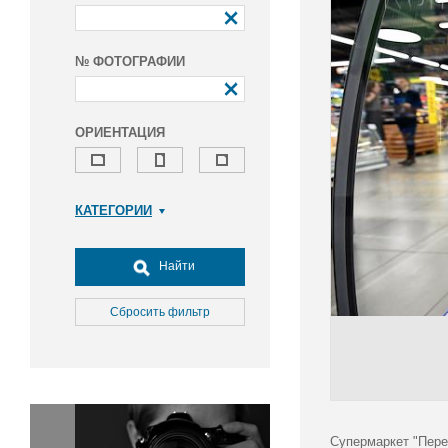
№ ФОТОГРАФИИ
ОРИЕНТАЦИЯ
КАТЕГОРИИ
Армия и ВПК
Досуг, туризм и отдых
Найти
Культура
Медицина
Сбросить фильтр
Наука
Образование
Общество
Окружающая среда
Политика
Супермаркет "Пере