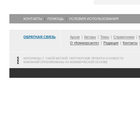
КОНТАКТЫ
ПОМОЩЬ
УСЛОВИЯ ИСПОЛЬЗОВАНИЯ
ОБРАТНАЯ СВЯЗЬ
Архив
Авторы
Темы
Справочники
О «Коммерсанте»
Редакция
Контакты
МАТЕРИАЛЫ С ТАКОЙ МЕТКОЙ, ПАРТНЕРСКИЕ ПРОЕКТЫ И НОВОСТИ
КОМПАНИЙ ОПУБЛИКОВАНЫ НА КОММЕРЧЕСКОЙ ОСНОВЕ