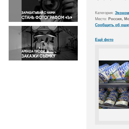
Правосудие
Происшествия и конфликты
Категория:
Эконом
Религия
Место:
Россия, М
Сообщить об оши
Светская жизнь
Спорт
Ещё фото
Экология
Экономика и бизнес