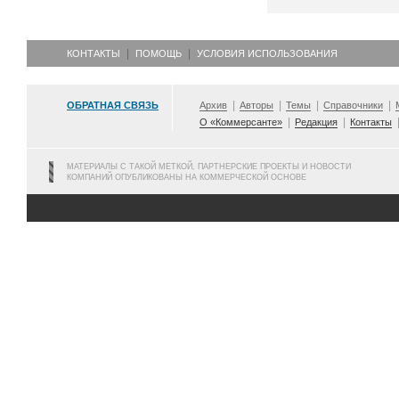
КОНТАКТЫ
ПОМОЩЬ
УСЛОВИЯ ИСПОЛЬЗОВАНИЯ
ОБРАТНАЯ СВЯЗЬ
Архив
Авторы
Темы
Справочники
О «Коммерсанте»
Редакция
Контакты
МАТЕРИАЛЫ С ТАКОЙ МЕТКОЙ, ПАРТНЕРСКИЕ ПРОЕКТЫ И НОВОСТИ
КОМПАНИЙ ОПУБЛИКОВАНЫ НА КОММЕРЧЕСКОЙ ОСНОВЕ