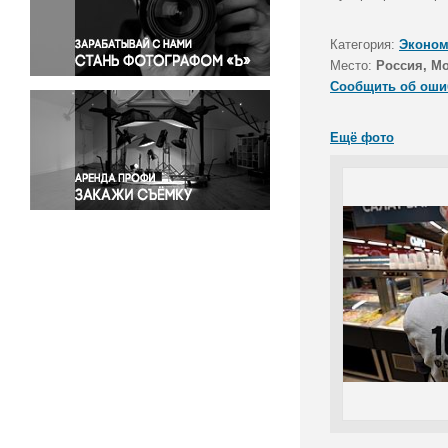
Правосудие
Происшествия и конфликты
Категория:
Эконом
Религия
Место:
Россия, М
Сообщить об оши
Светская жизнь
Спорт
Ещё фото
Экология
Экономика и бизнес