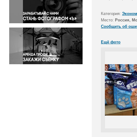
Правосудие
Происшествия и конфликты
Категория:
Эконом
Религия
Место:
Россия, М
Сообщить об оши
Светская жизнь
Спорт
Ещё фото
Экология
Экономика и бизнес