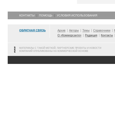
КОНТАКТЫ
ПОМОЩЬ
УСЛОВИЯ ИСПОЛЬЗОВАНИЯ
ОБРАТНАЯ СВЯЗЬ
Архив
Авторы
Темы
Справочники
О «Коммерсанте»
Редакция
Контакты
МАТЕРИАЛЫ С ТАКОЙ МЕТКОЙ, ПАРТНЕРСКИЕ ПРОЕКТЫ И НОВОСТИ
КОМПАНИЙ ОПУБЛИКОВАНЫ НА КОММЕРЧЕСКОЙ ОСНОВЕ