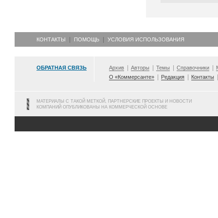
КОНТАКТЫ
ПОМОЩЬ
УСЛОВИЯ ИСПОЛЬЗОВАНИЯ
ОБРАТНАЯ СВЯЗЬ
Архив
Авторы
Темы
Справочники
О «Коммерсанте»
Редакция
Контакты
МАТЕРИАЛЫ С ТАКОЙ МЕТКОЙ, ПАРТНЕРСКИЕ ПРОЕКТЫ И НОВОСТИ
КОМПАНИЙ ОПУБЛИКОВАНЫ НА КОММЕРЧЕСКОЙ ОСНОВЕ