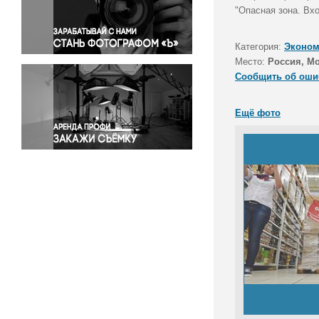
Правосудие
"Опасная зона. Вх
Происшествия и конфликты
Религия
Категория:
Эконом
Место:
Россия, М
Светская жизнь
Сообщить об оши
Спорт
Экология
Ещё фото
Экономика и бизнес