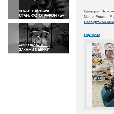
Правосудие
Происшествия и конфликты
Категория:
Эконом
Религия
Место:
Россия, М
Сообщить об оши
Светская жизнь
Спорт
Ещё фото
Экология
Экономика и бизнес