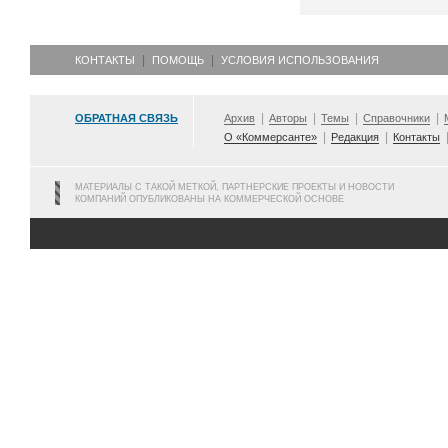
КОНТАКТЫ
ПОМОЩЬ
УСЛОВИЯ ИСПОЛЬЗОВАНИЯ
ОБРАТНАЯ СВЯЗЬ
Архив
Авторы
Темы
Справочники
О «Коммерсанте»
Редакция
Контакты
МАТЕРИАЛЫ С ТАКОЙ МЕТКОЙ, ПАРТНЕРСКИЕ ПРОЕКТЫ И НОВОСТИ
КОМПАНИЙ ОПУБЛИКОВАНЫ НА КОММЕРЧЕСКОЙ ОСНОВЕ