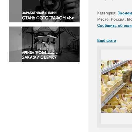
Правосудие
Происшествия и конфликты
Категория:
Эконом
Религия
Место:
Россия, М
Сообщить об оши
Светская жизнь
Спорт
Ещё фото
Экология
Экономика и бизнес