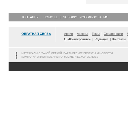
КОНТАКТЫ
ПОМОЩЬ
УСЛОВИЯ ИСПОЛЬЗОВАНИЯ
ОБРАТНАЯ СВЯЗЬ
Архив
Авторы
Темы
Справочники
О «Коммерсанте»
Редакция
Контакты
МАТЕРИАЛЫ С ТАКОЙ МЕТКОЙ, ПАРТНЕРСКИЕ ПРОЕКТЫ И НОВОСТИ
КОМПАНИЙ ОПУБЛИКОВАНЫ НА КОММЕРЧЕСКОЙ ОСНОВЕ