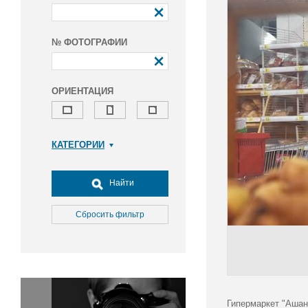
№ ФОТОГРАФИИ
ОРИЕНТАЦИЯ
КАТЕГОРИИ
Армия и ВПК
Досуг, туризм и отдых
Найти
Культура
Медицина
Сбросить фильтр
Наука
Образование
Общество
Окружающая среда
Политика
Гипермаркет "Ашан"