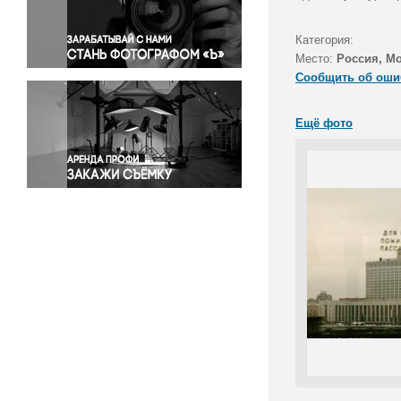
Правосудие
Происшествия и конфликты
Категория:
Религия
Место:
Россия, М
Сообщить об оши
Светская жизнь
Спорт
Ещё фото
Экология
Экономика и бизнес