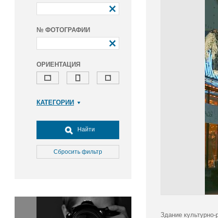
№ ФОТОГРАФИИ
ОРИЕНТАЦИЯ
КАТЕГОРИИ
Армия и ВПК
Досуг, туризм и отдых
Найти
Культура
Медицина
Сбросить фильтр
Наука
Образование
Общество
Окружающая среда
Политика
Здание культурно-