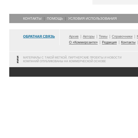
КОНТАКТЫ
ПОМОЩЬ
УСЛОВИЯ ИСПОЛЬЗОВАНИЯ
ОБРАТНАЯ СВЯЗЬ
Архив
Авторы
Темы
Справочники
О «Коммерсанте»
Редакция
Контакты
МАТЕРИАЛЫ С ТАКОЙ МЕТКОЙ, ПАРТНЕРСКИЕ ПРОЕКТЫ И НОВОСТИ
КОМПАНИЙ ОПУБЛИКОВАНЫ НА КОММЕРЧЕСКОЙ ОСНОВЕ