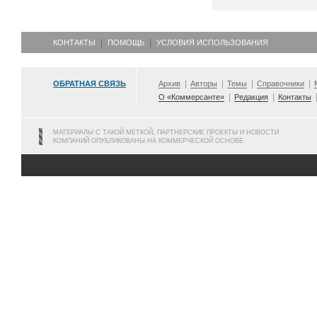
КОНТАКТЫ
ПОМОЩЬ
УСЛОВИЯ ИСПОЛЬЗОВАНИЯ
ОБРАТНАЯ СВЯЗЬ
Архив
Авторы
Темы
Справочники
О «Коммерсанте»
Редакция
Контакты
МАТЕРИАЛЫ С ТАКОЙ МЕТКОЙ, ПАРТНЕРСКИЕ ПРОЕКТЫ И НОВОСТИ
КОМПАНИЙ ОПУБЛИКОВАНЫ НА КОММЕРЧЕСКОЙ ОСНОВЕ