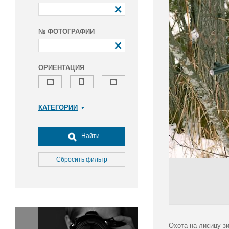
№ ФОТОГРАФИИ
ОРИЕНТАЦИЯ
КАТЕГОРИИ
Армия и ВПК
Досуг, туризм и отдых
Найти
Культура
Медицина
Сбросить фильтр
Наука
Образование
Общество
Окружающая среда
Политика
Охота на лисицу з