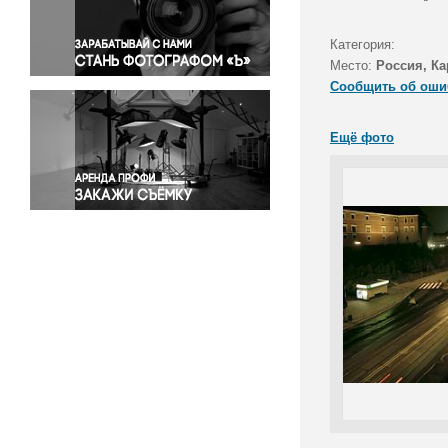
Правосудие
Происшествия и конфликты
Категория:
Религия
Место:
Россия, Ка
Сообщить об оши
Светская жизнь
Спорт
Ещё фото
Экология
Экономика и бизнес