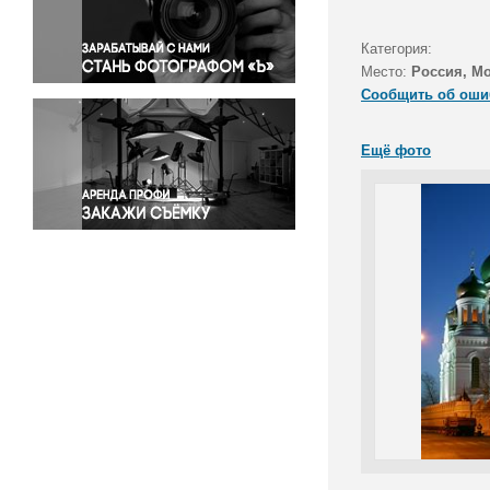
Правосудие
Происшествия и конфликты
Категория:
Религия
Место:
Россия, М
Сообщить об оши
Светская жизнь
Спорт
Ещё фото
Экология
Экономика и бизнес