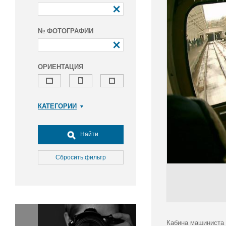
№ ФОТОГРАФИИ
ОРИЕНТАЦИЯ
КАТЕГОРИИ
Армия и ВПК
Досуг, туризм и отдых
Найти
Культура
Медицина
Сбросить фильтр
Наука
Образование
Общество
Окружающая среда
Политика
Кабина машиниста 