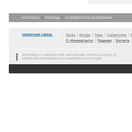
КОНТАКТЫ
ПОМОЩЬ
УСЛОВИЯ ИСПОЛЬЗОВАНИЯ
ОБРАТНАЯ СВЯЗЬ
Архив
Авторы
Темы
Справочники
О «Коммерсанте»
Редакция
Контакты
МАТЕРИАЛЫ С ТАКОЙ МЕТКОЙ, ПАРТНЕРСКИЕ ПРОЕКТЫ И НОВОСТИ
КОМПАНИЙ ОПУБЛИКОВАНЫ НА КОММЕРЧЕСКОЙ ОСНОВЕ