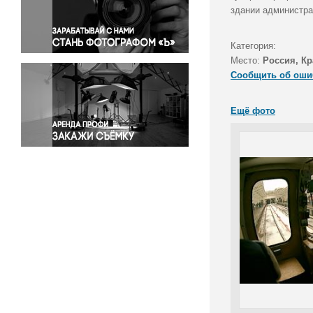
Правосудие
здании администра
Происшествия и конфликты
Религия
Категория:
Место:
Россия, Кр
Светская жизнь
Сообщить об оши
Спорт
Экология
Ещё фото
Экономика и бизнес