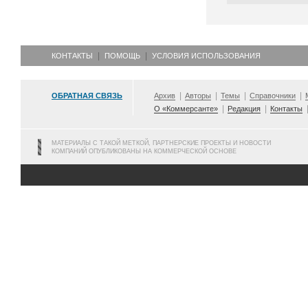
КОНТАКТЫ
ПОМОЩЬ
УСЛОВИЯ ИСПОЛЬЗОВАНИЯ
ОБРАТНАЯ СВЯЗЬ
Архив
Авторы
Темы
Справочники
О «Коммерсанте»
Редакция
Контакты
МАТЕРИАЛЫ С ТАКОЙ МЕТКОЙ, ПАРТНЕРСКИЕ ПРОЕКТЫ И НОВОСТИ
КОМПАНИЙ ОПУБЛИКОВАНЫ НА КОММЕРЧЕСКОЙ ОСНОВЕ