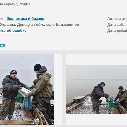
а берегу у лодки.
рия:
Экономика и бизнес
Автор и аг
Украина, Донецкая обл., село Безыменное
Дата собы
ить об ошибке
Дата доба
ото