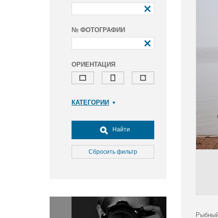
№ ФОТОГРАФИИ
ОРИЕНТАЦИЯ
КАТЕГОРИИ
Армия и ВПК
Досуг, туризм и отдых
Найти
Культура
Медицина
Сбросить фильтр
Наука
Образование
Общество
Окружающая среда
Политика
Рыбный