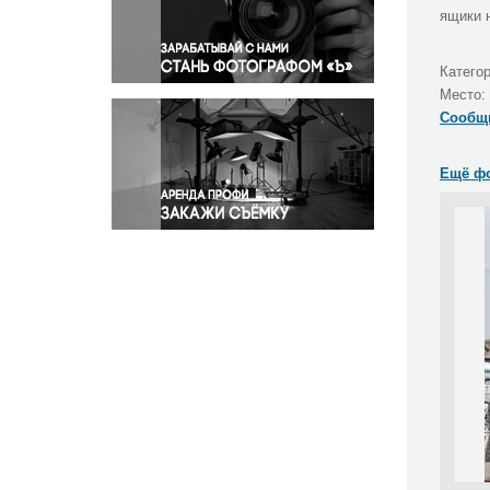
Правосудие
ящики н
Происшествия и конфликты
Религия
Катего
Место:
Светская жизнь
Сообщ
Спорт
Экология
Ещё ф
Экономика и бизнес