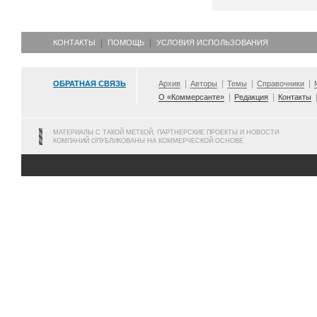
КОНТАКТЫ
ПОМОЩЬ
УСЛОВИЯ ИСПОЛЬЗОВАНИЯ
ОБРАТНАЯ СВЯЗЬ
Архив
Авторы
Темы
Справочники
О «Коммерсанте»
Редакция
Контакты
МАТЕРИАЛЫ С ТАКОЙ МЕТКОЙ, ПАРТНЕРСКИЕ ПРОЕКТЫ И НОВОСТИ
КОМПАНИЙ ОПУБЛИКОВАНЫ НА КОММЕРЧЕСКОЙ ОСНОВЕ