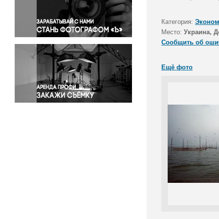
Правосудие
Происшествия и конфликты
Категория:
Эконом
Религия
Место:
Украина, Д
Сообщить об оши
Светская жизнь
Спорт
Ещё фото
Экология
Экономика и бизнес