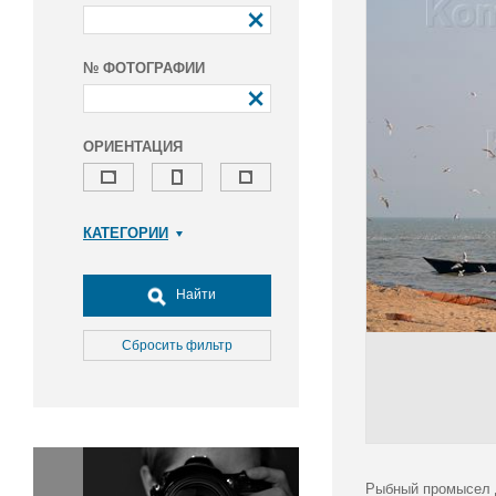
№ ФОТОГРАФИИ
ОРИЕНТАЦИЯ
КАТЕГОРИИ
Армия и ВПК
Досуг, туризм и отдых
Найти
Культура
Медицина
Сбросить фильтр
Наука
Образование
Общество
Окружающая среда
Политика
Рыбный промысел Д