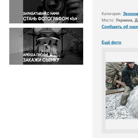
Правосудие
Происшествия и конфликты
Категория:
Эконом
Религия
Место:
Украина, Д
Сообщить об оши
Светская жизнь
Спорт
Ещё фото
Экология
Экономика и бизнес