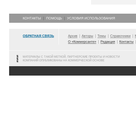
КОНТАКТЫ
ПОМОЩЬ
УСЛОВИЯ ИСПОЛЬЗОВАНИЯ
ОБРАТНАЯ СВЯЗЬ
Архив
Авторы
Темы
Справочники
О «Коммерсанте»
Редакция
Контакты
МАТЕРИАЛЫ С ТАКОЙ МЕТКОЙ, ПАРТНЕРСКИЕ ПРОЕКТЫ И НОВОСТИ
КОМПАНИЙ ОПУБЛИКОВАНЫ НА КОММЕРЧЕСКОЙ ОСНОВЕ