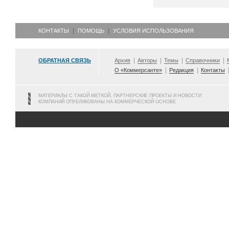
КОНТАКТЫ
ПОМОЩЬ
УСЛОВИЯ ИСПОЛЬЗОВАНИЯ
ОБРАТНАЯ СВЯЗЬ
Архив
Авторы
Темы
Справочники
О «Коммерсанте»
Редакция
Контакты
МАТЕРИАЛЫ С ТАКОЙ МЕТКОЙ, ПАРТНЕРСКИЕ ПРОЕКТЫ И НОВОСТИ
КОМПАНИЙ ОПУБЛИКОВАНЫ НА КОММЕРЧЕСКОЙ ОСНОВЕ