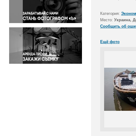
Правосудие
Происшествия и конфликты
Категория:
Эконом
Религия
Место:
Украина, Д
Сообщить об оши
Светская жизнь
Спорт
Ещё фото
Экология
Экономика и бизнес