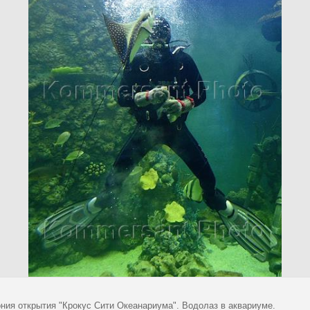
ния открытия "Крокус Сити Океанариума". Водолаз в аквариуме.