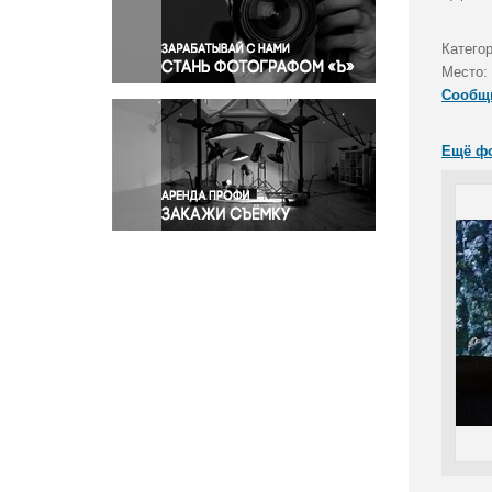
Правосудие
Происшествия и конфликты
Катего
Религия
Место:
Сообщ
Светская жизнь
Спорт
Ещё ф
Экология
Экономика и бизнес