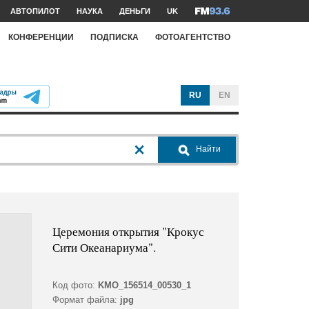
АВТОПИЛОТ
НАУКА
ДЕНЬГИ
UK
КОНФЕРЕНЦИИ
ПОДПИСКА
ФОТОАГЕНТСТВО
RU
EN
Найти
Церемония открытия "Крокус
Сити Океанариума".
Код фото:
KMO_156514_00530_1
Формат файла:
jpg