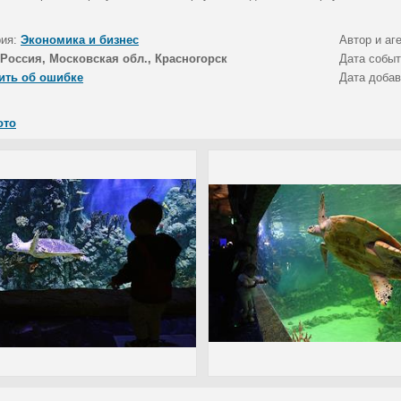
рия:
Экономика и бизнес
Автор и аг
Россия, Московская обл., Красногорск
Дата собы
ить об ошибке
Дата доба
ото