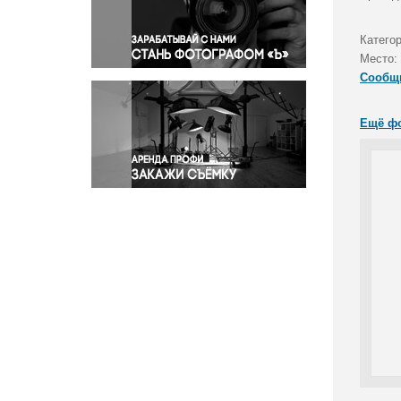
Правосудие
Происшествия и конфликты
Катего
Религия
Место:
Сообщ
Светская жизнь
Спорт
Ещё ф
Экология
Экономика и бизнес