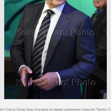
ент Crocus Group Араз Агаларов во время церемонии открытия "Крокус С