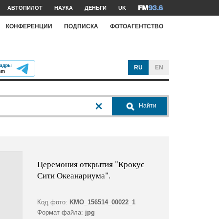
АВТОПИЛОТ
НАУКА
ДЕНЬГИ
UK
КОНФЕРЕНЦИИ
ПОДПИСКА
ФОТОАГЕНТСТВО
RU
EN
Найти
Церемония открытия "Крокус
Сити Океанариума".
Код фото:
KMO_156514_00022_1
Формат файла:
jpg