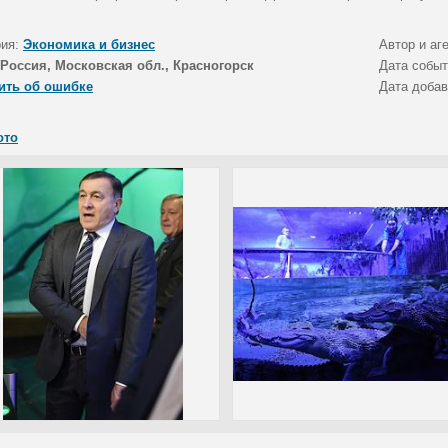
рия:
Экономика и бизнес
Автор и аг
Россия, Московская обл., Красногорск
Дата собы
ить об ошибке
Дата доба
ото