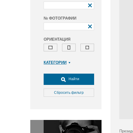
№ ФОТОГРАФИИ
ОРИЕНТАЦИЯ
КАТЕГОРИИ
Армия и ВПК
Досуг, туризм и отдых
Найти
Культура
Медицина
Сбросить фильтр
Наука
Образование
Общество
Окружающая среда
Политика
Презид