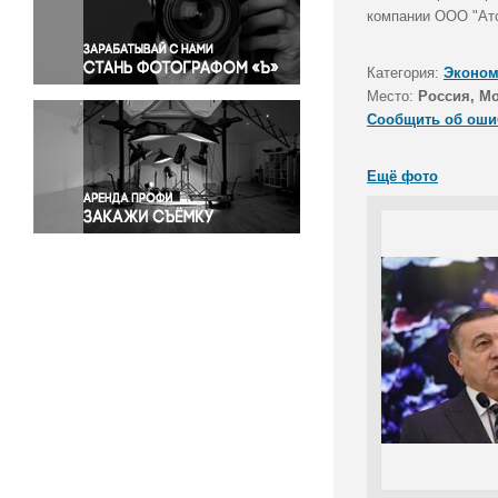
Правосудие
компании ООО "Ато
Происшествия и конфликты
Религия
Категория:
Эконом
Место:
Россия, Мо
Светская жизнь
Сообщить об оши
Спорт
Экология
Ещё фото
Экономика и бизнес