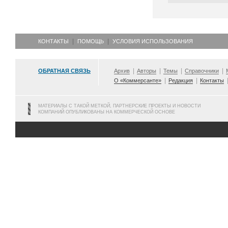
КОНТАКТЫ
ПОМОЩЬ
УСЛОВИЯ ИСПОЛЬЗОВАНИЯ
ОБРАТНАЯ СВЯЗЬ
Архив
Авторы
Темы
Справочники
О «Коммерсанте»
Редакция
Контакты
МАТЕРИАЛЫ С ТАКОЙ МЕТКОЙ, ПАРТНЕРСКИЕ ПРОЕКТЫ И НОВОСТИ
КОМПАНИЙ ОПУБЛИКОВАНЫ НА КОММЕРЧЕСКОЙ ОСНОВЕ