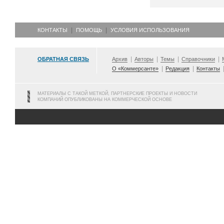
КОНТАКТЫ
ПОМОЩЬ
УСЛОВИЯ ИСПОЛЬЗОВАНИЯ
ОБРАТНАЯ СВЯЗЬ
Архив
Авторы
Темы
Справочники
О «Коммерсанте»
Редакция
Контакты
МАТЕРИАЛЫ С ТАКОЙ МЕТКОЙ, ПАРТНЕРСКИЕ ПРОЕКТЫ И НОВОСТИ
КОМПАНИЙ ОПУБЛИКОВАНЫ НА КОММЕРЧЕСКОЙ ОСНОВЕ