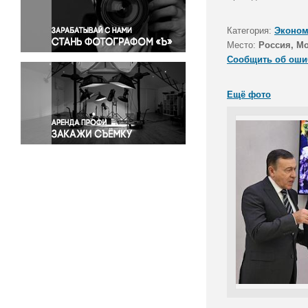
Правосудие
Происшествия и конфликты
Категория:
Эконом
Религия
Место:
Россия, Мо
Сообщить об оши
Светская жизнь
Спорт
Ещё фото
Экология
Экономика и бизнес