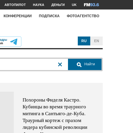
АВТОПИЛОТ
НАУКА
ДЕНЬГИ
UK
КОНФЕРЕНЦИИ
ПОДПИСКА
ФОТОАГЕНТСТВО
RU
EN
Найти
Похороны Фиделя Кастро.
Кубинцы во время траурного
митинга в Сантьяго-де-Куба.
Траурный кортеж с прахом
лидера кубинской революции