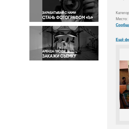
Правосудие
Происшествия и конфликты
Катего
Религия
Место:
Сообщ
Светская жизнь
Спорт
Ещё ф
Экология
Экономика и бизнес