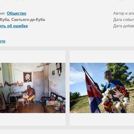
рия:
Общество
Автор и аг
Куба, Сантьяго-де-Куба
Дата собы
ить об ошибке
Дата доба
ото