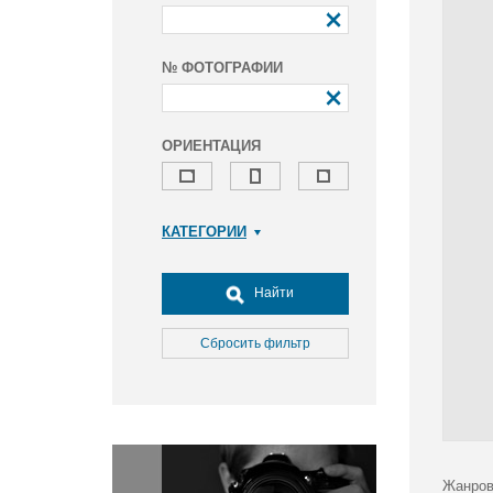
№ ФОТОГРАФИИ
ОРИЕНТАЦИЯ
КАТЕГОРИИ
Армия и ВПК
Досуг, туризм и отдых
Найти
Культура
Медицина
Сбросить фильтр
Наука
Образование
Общество
Окружающая среда
Политика
Жанров