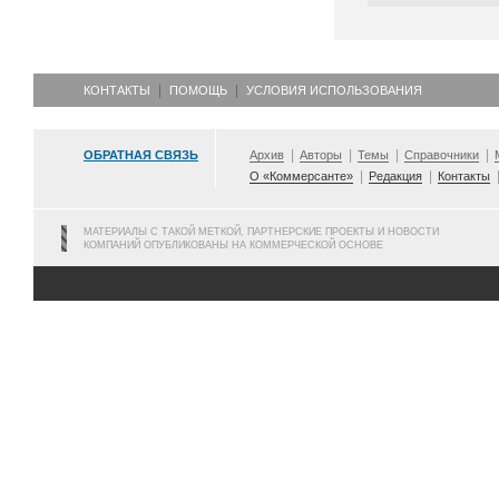
КОНТАКТЫ
ПОМОЩЬ
УСЛОВИЯ ИСПОЛЬЗОВАНИЯ
ОБРАТНАЯ СВЯЗЬ
Архив
Авторы
Темы
Справочники
О «Коммерсанте»
Редакция
Контакты
МАТЕРИАЛЫ С ТАКОЙ МЕТКОЙ, ПАРТНЕРСКИЕ ПРОЕКТЫ И НОВОСТИ
КОМПАНИЙ ОПУБЛИКОВАНЫ НА КОММЕРЧЕСКОЙ ОСНОВЕ