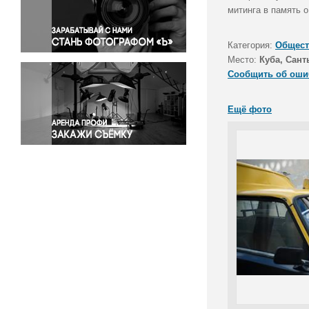
Правосудие
митинга в память 
Происшествия и конфликты
Религия
Категория:
Общест
Место:
Куба, Сант
Светская жизнь
Сообщить об оши
Спорт
Экология
Ещё фото
Экономика и бизнес