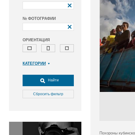
№ ФОТОГРАФИИ
ОРИЕНТАЦИЯ
КАТЕГОРИИ
Армия и ВПК
Досуг, туризм и отдых
Найти
Культура
Медицина
Сбросить фильтр
Наука
Образование
Общество
Окружающая среда
Политика
Похороны кубинско