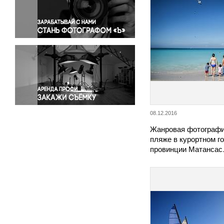
Правосудие
Происшествия и конфликты
Религия
Светская жизнь
Спорт
Экология
Экономика и бизнес
08.12.2016
Жанровая фотограф
пляже в курортном г
провинции Матансас