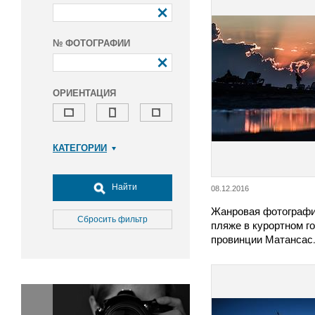
№ ФОТОГРАФИИ
ОРИЕНТАЦИЯ
КАТЕГОРИИ
Армия и ВПК
Досуг, туризм и отдых
Найти
08.12.2016
Культура
Жанровая фотограф
Медицина
Сбросить фильтр
пляже в курортном г
Наука
провинции Матансас
Образование
Общество
Окружающая среда
Политика