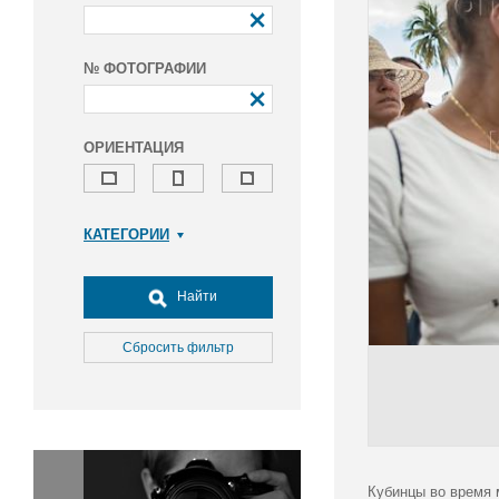
№ ФОТОГРАФИИ
ОРИЕНТАЦИЯ
КАТЕГОРИИ
Армия и ВПК
Досуг, туризм и отдых
Найти
Культура
Медицина
Сбросить фильтр
Наука
Образование
Общество
Окружающая среда
Политика
Кубинцы во время 