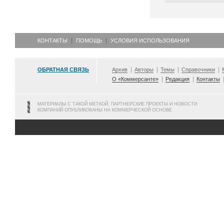
КОНТАКТЫ
ПОМОЩЬ
УСЛОВИЯ ИСПОЛЬЗОВАНИЯ
ОБРАТНАЯ СВЯЗЬ
Архив
Авторы
Темы
Справочники
О «Коммерсанте»
Редакция
Контакты
МАТЕРИАЛЫ С ТАКОЙ МЕТКОЙ, ПАРТНЕРСКИЕ ПРОЕКТЫ И НОВОСТИ
КОМПАНИЙ ОПУБЛИКОВАНЫ НА КОММЕРЧЕСКОЙ ОСНОВЕ