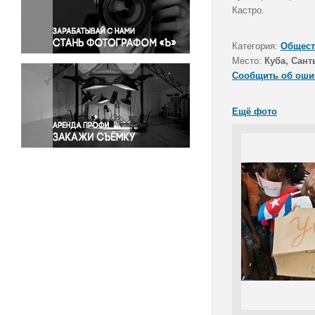
Правосудие
Кастро.
Происшествия и конфликты
Религия
Категория:
Общест
Место:
Куба, Сант
Светская жизнь
Сообщить об оши
Спорт
Экология
Ещё фото
Экономика и бизнес