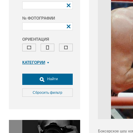
№ ФОТОГРАФИИ
ОРИЕНТАЦИЯ
КАТЕГОРИИ
Армия и ВПК
Досуг, туризм и отдых
Найти
Культура
Медицина
Сбросить фильтр
Наука
Образование
Общество
Окружающая среда
Политика
Боксерское шоу ко