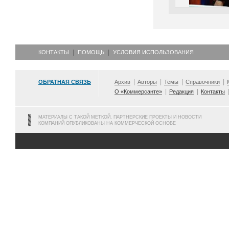
КОНТАКТЫ
ПОМОЩЬ
УСЛОВИЯ ИСПОЛЬЗОВАНИЯ
ОБРАТНАЯ СВЯЗЬ
Архив
Авторы
Темы
Справочники
О «Коммерсанте»
Редакция
Контакты
МАТЕРИАЛЫ С ТАКОЙ МЕТКОЙ, ПАРТНЕРСКИЕ ПРОЕКТЫ И НОВОСТИ
КОМПАНИЙ ОПУБЛИКОВАНЫ НА КОММЕРЧЕСКОЙ ОСНОВЕ