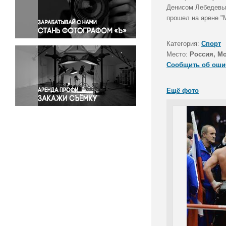
Правосудие
Денисом Лебедевым
прошел на арене "М
Происшествия и конфликты
Религия
Категория:
Спорт
Светская жизнь
Место:
Россия, М
Спорт
Сообщить об оши
Экология
Экономика и бизнес
Ещё фото