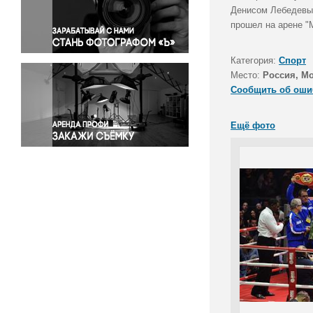
Правосудие
Денисом Лебедевым
прошел на арене "М
Происшествия и конфликты
Религия
Категория:
Спорт
Светская жизнь
Место:
Россия, М
Спорт
Сообщить об оши
Экология
Экономика и бизнес
Ещё фото