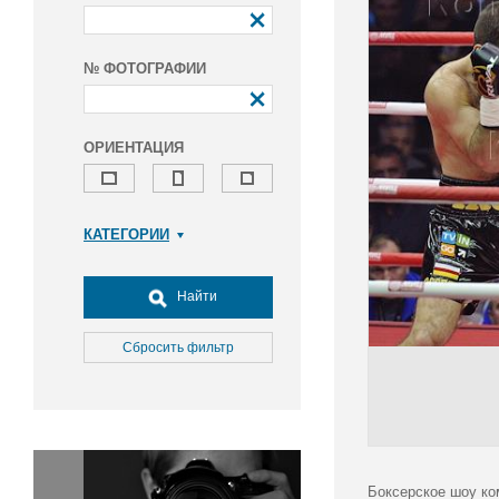
№ ФОТОГРАФИИ
ОРИЕНТАЦИЯ
КАТЕГОРИИ
Армия и ВПК
Досуг, туризм и отдых
Найти
Культура
Медицина
Сбросить фильтр
Наука
Образование
Общество
Окружающая среда
Политика
Боксерское шоу ко