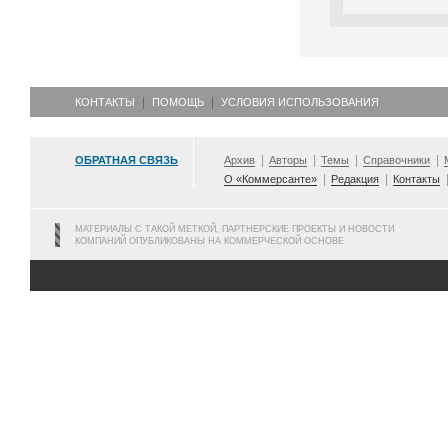
КОНТАКТЫ
ПОМОЩЬ
УСЛОВИЯ ИСПОЛЬЗОВАНИЯ
ОБРАТНАЯ СВЯЗЬ
Архив
Авторы
Темы
Справочники
О «Коммерсанте»
Редакция
Контакты
МАТЕРИАЛЫ С ТАКОЙ МЕТКОЙ, ПАРТНЕРСКИЕ ПРОЕКТЫ И НОВОСТИ
КОМПАНИЙ ОПУБЛИКОВАНЫ НА КОММЕРЧЕСКОЙ ОСНОВЕ