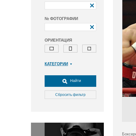
№ ФОТОГРАФИИ
ОРИЕНТАЦИЯ
КАТЕГОРИИ
Армия и ВПК
Досуг, туризм и отдых
Найти
Культура
Медицина
Сбросить фильтр
Наука
Образование
Общество
Окружающая среда
Политика
Боксер