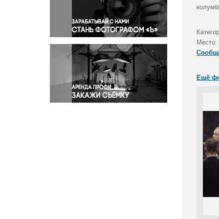
Правосудие
колумб
Происшествия и конфликты
Религия
Катего
Место:
Светская жизнь
Сообщ
Спорт
Экология
Ещё ф
Экономика и бизнес