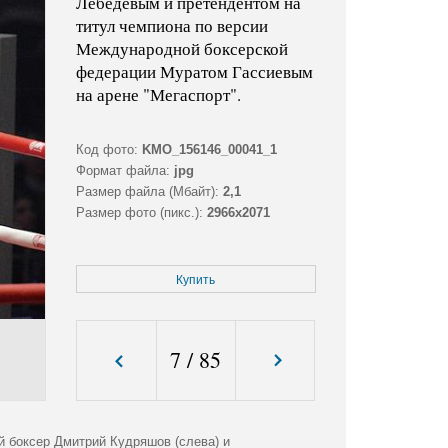
Лебедевым и претендентом на
титул чемпиона по версии
Международной боксерской
федерации Муратом Гассиевым
на арене "Мегаспорт".
Код фото:
KMO_156146_00041_1
Формат файла:
jpg
Размер файла (Мбайт):
2,1
Размер фото (пикс.):
2966x2071
Купить
7
/
85
й боксер Дмитрий Кудряшов (слева) и