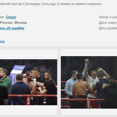
ийский боксер Сантандер Сильгадо (справа) во время поединка.
рия:
Спорт
Автор и аг
Россия, Москва
Дата собы
ить об ошибке
Дата доба
ото