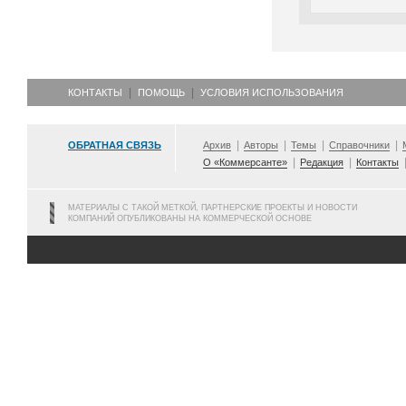
КОНТАКТЫ
ПОМОЩЬ
УСЛОВИЯ ИСПОЛЬЗОВАНИЯ
ОБРАТНАЯ СВЯЗЬ
Архив
Авторы
Темы
Справочники
О «Коммерсанте»
Редакция
Контакты
МАТЕРИАЛЫ С ТАКОЙ МЕТКОЙ, ПАРТНЕРСКИЕ ПРОЕКТЫ И НОВОСТИ
КОМПАНИЙ ОПУБЛИКОВАНЫ НА КОММЕРЧЕСКОЙ ОСНОВЕ