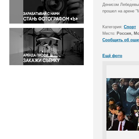
Правосудие
Денисом Лебедевым
прошел на арене "
Происшествия и конфликты
Религия
Категория:
Спорт
Светская жизнь
Место:
Россия, М
Спорт
Сообщить об оши
Экология
Экономика и бизнес
Ещё фото