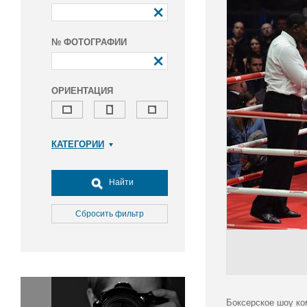
№ ФОТОГРАФИИ
ОРИЕНТАЦИЯ
КАТЕГОРИИ
Армия и ВПК
Досуг, туризм и отдых
Найти
Культура
Медицина
Сбросить фильтр
Наука
Образование
Общество
Окружающая среда
Политика
Боксерское шоу ко