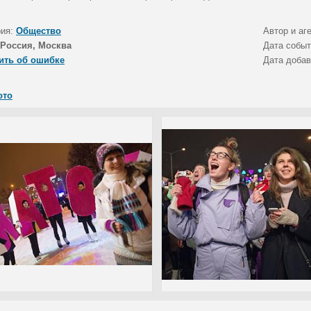
рия:
Общество
Автор и аг
Россия, Москва
Дата собы
ить об ошибке
Дата доба
ото