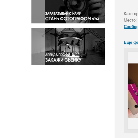
Правосудие
Происшествия и конфликты
Катего
Религия
Место:
Сообщ
Светская жизнь
Спорт
Ещё ф
Экология
Экономика и бизнес