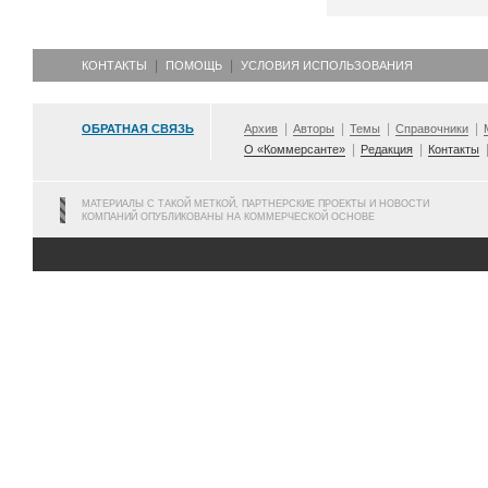
КОНТАКТЫ
ПОМОЩЬ
УСЛОВИЯ ИСПОЛЬЗОВАНИЯ
ОБРАТНАЯ СВЯЗЬ
Архив
Авторы
Темы
Справочники
О «Коммерсанте»
Редакция
Контакты
МАТЕРИАЛЫ С ТАКОЙ МЕТКОЙ, ПАРТНЕРСКИЕ ПРОЕКТЫ И НОВОСТИ
КОМПАНИЙ ОПУБЛИКОВАНЫ НА КОММЕРЧЕСКОЙ ОСНОВЕ