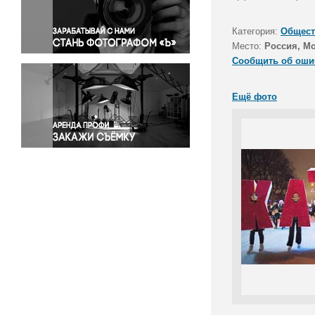
Правосудие
Происшествия и конфликты
Категория:
Общест
Религия
Место:
Россия, М
Сообщить об оши
Светская жизнь
Спорт
Ещё фото
Экология
Экономика и бизнес