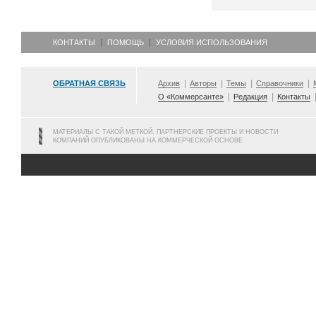
КОНТАКТЫ
ПОМОЩЬ
УСЛОВИЯ ИСПОЛЬЗОВАНИЯ
ОБРАТНАЯ СВЯЗЬ
Архив
Авторы
Темы
Справочники
О «Коммерсанте»
Редакция
Контакты
МАТЕРИАЛЫ С ТАКОЙ МЕТКОЙ, ПАРТНЕРСКИЕ ПРОЕКТЫ И НОВОСТИ
КОМПАНИЙ ОПУБЛИКОВАНЫ НА КОММЕРЧЕСКОЙ ОСНОВЕ