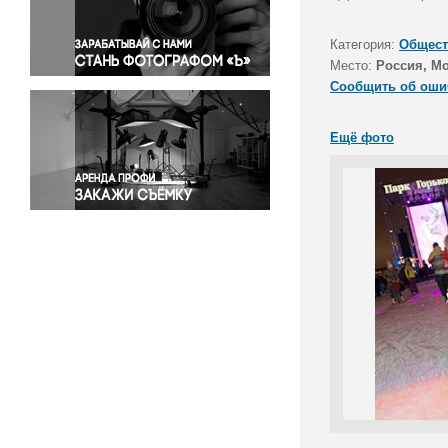
Правосудие
Происшествия и конфликты
Категория:
Общест
Религия
Место:
Россия, М
Сообщить об оши
Светская жизнь
Спорт
Ещё фото
Экология
Экономика и бизнес