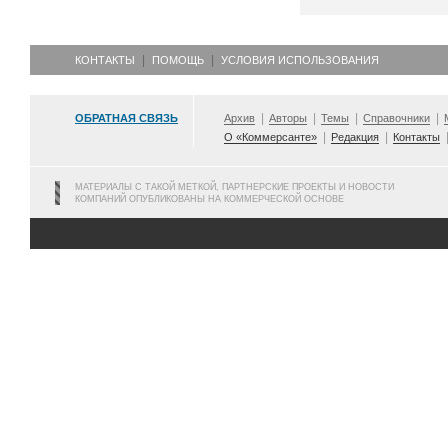
КОНТАКТЫ
ПОМОЩЬ
УСЛОВИЯ ИСПОЛЬЗОВАНИЯ
ОБРАТНАЯ СВЯЗЬ
Архив
Авторы
Темы
Справочники
О «Коммерсанте»
Редакция
Контакты
МАТЕРИАЛЫ С ТАКОЙ МЕТКОЙ, ПАРТНЕРСКИЕ ПРОЕКТЫ И НОВОСТИ
КОМПАНИЙ ОПУБЛИКОВАНЫ НА КОММЕРЧЕСКОЙ ОСНОВЕ