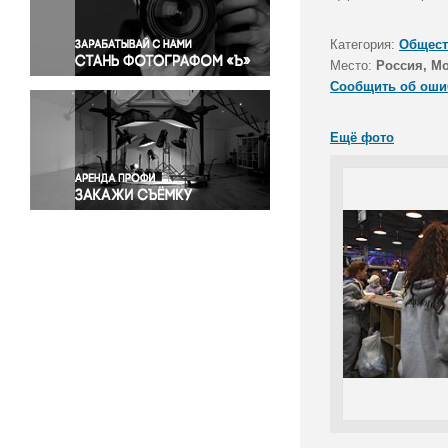
Правосудие
Происшествия и конфликты
Категория:
Общест
Религия
Место:
Россия, М
Сообщить об оши
Светская жизнь
Спорт
Ещё фото
Экология
Экономика и бизнес