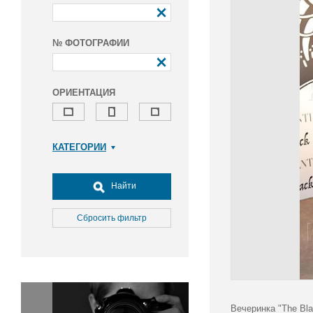
№ ФОТОГРАФИИ
ОРИЕНТАЦИЯ
КАТЕГОРИИ
Армия и ВПК
Досуг, туризм и отдых
Найти
Культура
Медицина
Сбросить фильтр
Наука
Образование
Общество
Окружающая среда
Политика
Вечеринка "The Bla