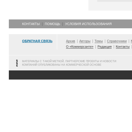
КОНТАКТЫ
ПОМОЩЬ
УСЛОВИЯ ИСПОЛЬЗОВАНИЯ
ОБРАТНАЯ СВЯЗЬ
Архив
Авторы
Темы
Справочники
О «Коммерсанте»
Редакция
Контакты
МАТЕРИАЛЫ С ТАКОЙ МЕТКОЙ, ПАРТНЕРСКИЕ ПРОЕКТЫ И НОВОСТИ
КОМПАНИЙ ОПУБЛИКОВАНЫ НА КОММЕРЧЕСКОЙ ОСНОВЕ