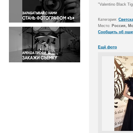
Правосудие
"Valentino Black 
Происшествия и конфликты
Религия
Категория:
Светск
Место:
Россия, М
Светская жизнь
Сообщить об оши
Спорт
Экология
Ещё фото
Экономика и бизнес