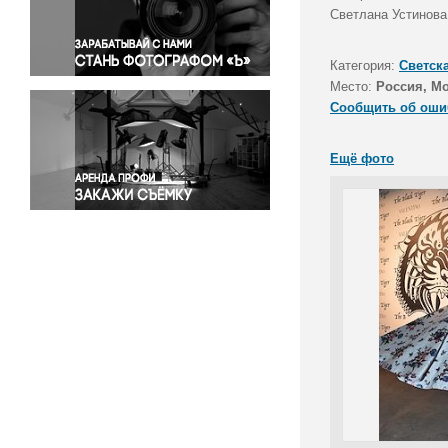
Правосудие
Светлана Устинова
Происшествия и конфликты
Религия
Категория:
Светск
Место:
Россия, М
Светская жизнь
Сообщить об оши
Спорт
Экология
Ещё фото
Экономика и бизнес