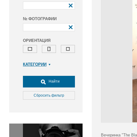
№ ФОТОГРАФИИ
ОРИЕНТАЦИЯ
КАТЕГОРИИ
Армия и ВПК
Досуг, туризм и отдых
Найти
Культура
Медицина
Сбросить фильтр
Наука
Образование
Общество
Окружающая среда
Политика
Вечеринка "The Bla