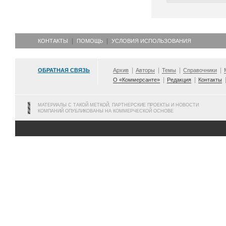
КОНТАКТЫ
ПОМОЩЬ
УСЛОВИЯ ИСПОЛЬЗОВАНИЯ
ОБРАТНАЯ СВЯЗЬ
Архив
Авторы
Темы
Справочники
О «Коммерсанте»
Редакция
Контакты
МАТЕРИАЛЫ С ТАКОЙ МЕТКОЙ, ПАРТНЕРСКИЕ ПРОЕКТЫ И НОВОСТИ
КОМПАНИЙ ОПУБЛИКОВАНЫ НА КОММЕРЧЕСКОЙ ОСНОВЕ