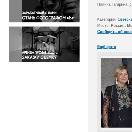
Правосудие
Полина Гагарина (с
Происшествия и конфликты
Религия
Категория:
Светск
Место:
Россия, М
Светская жизнь
Сообщить об оши
Спорт
Экология
Ещё фото
Экономика и бизнес