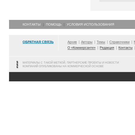
КОНТАКТЫ
ПОМОЩЬ
УСЛОВИЯ ИСПОЛЬЗОВАНИЯ
ОБРАТНАЯ СВЯЗЬ
Архив
Авторы
Темы
Справочники
О «Коммерсанте»
Редакция
Контакты
МАТЕРИАЛЫ С ТАКОЙ МЕТКОЙ, ПАРТНЕРСКИЕ ПРОЕКТЫ И НОВОСТИ
КОМПАНИЙ ОПУБЛИКОВАНЫ НА КОММЕРЧЕСКОЙ ОСНОВЕ