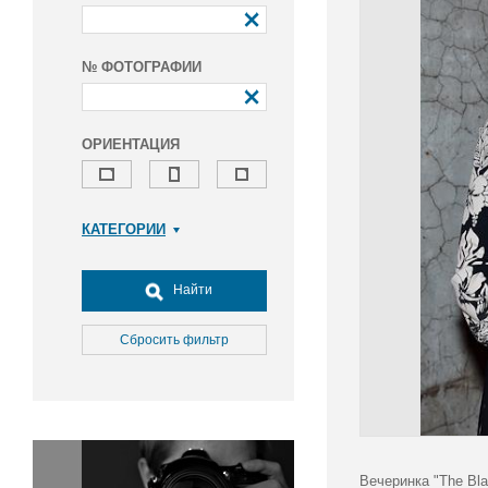
№ ФОТОГРАФИИ
ОРИЕНТАЦИЯ
КАТЕГОРИИ
Армия и ВПК
Досуг, туризм и отдых
Найти
Культура
Медицина
Сбросить фильтр
Наука
Образование
Общество
Окружающая среда
Политика
Вечеринка "The Bla