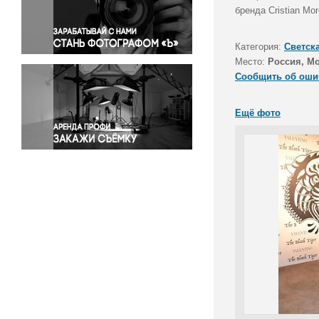
Правосудие
бренда Cristian Mo
Происшествия и конфликты
Религия
Категория:
Светск
Место:
Россия, М
Светская жизнь
Сообщить об оши
Спорт
Экология
Ещё фото
Экономика и бизнес