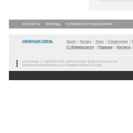
КОНТАКТЫ
ПОМОЩЬ
УСЛОВИЯ ИСПОЛЬЗОВАНИЯ
ОБРАТНАЯ СВЯЗЬ
Архив
Авторы
Темы
Справочники
О «Коммерсанте»
Редакция
Контакты
МАТЕРИАЛЫ С ТАКОЙ МЕТКОЙ, ПАРТНЕРСКИЕ ПРОЕКТЫ И НОВОСТИ
КОМПАНИЙ ОПУБЛИКОВАНЫ НА КОММЕРЧЕСКОЙ ОСНОВЕ