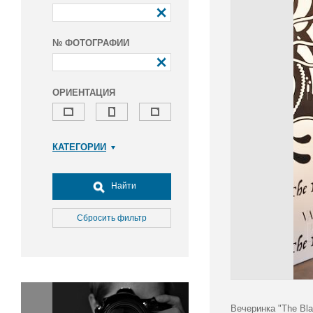
№ ФОТОГРАФИИ
ОРИЕНТАЦИЯ
КАТЕГОРИИ
Армия и ВПК
Досуг, туризм и отдых
Найти
Культура
Медицина
Сбросить фильтр
Наука
Образование
Общество
Окружающая среда
Политика
Вечеринка "The Bla