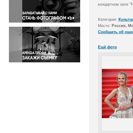
Правосудие
концертном зале "Р
Происшествия и конфликты
Религия
Категория:
Культу
Место:
Россия, М
Светская жизнь
Сообщить об оши
Спорт
Экология
Ещё фото
Экономика и бизнес