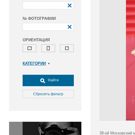
№ ФОТОГРАФИИ
ОРИЕНТАЦИЯ
КАТЕГОРИИ
Армия и ВПК
Досуг, туризм и отдых
Найти
Культура
Медицина
Сбросить фильтр
Наука
Образование
Общество
Окружающая среда
Политика
38-ой Московский 