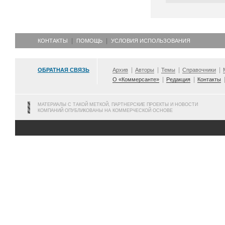
КОНТАКТЫ
ПОМОЩЬ
УСЛОВИЯ ИСПОЛЬЗОВАНИЯ
ОБРАТНАЯ СВЯЗЬ
Архив
Авторы
Темы
Справочники
О «Коммерсанте»
Редакция
Контакты
МАТЕРИАЛЫ С ТАКОЙ МЕТКОЙ, ПАРТНЕРСКИЕ ПРОЕКТЫ И НОВОСТИ
КОМПАНИЙ ОПУБЛИКОВАНЫ НА КОММЕРЧЕСКОЙ ОСНОВЕ