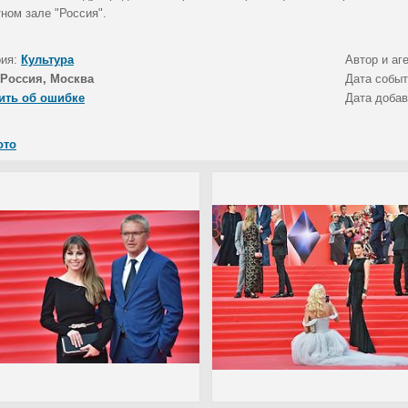
ном зале "Россия".
рия:
Культура
Автор и аг
Россия, Москва
Дата собы
ить об ошибке
Дата доба
ото