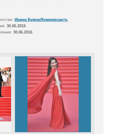
ентство:
Ирина Бужор/Коммерсантъ
тия:
30.06.2016
вления:
30.06.2016