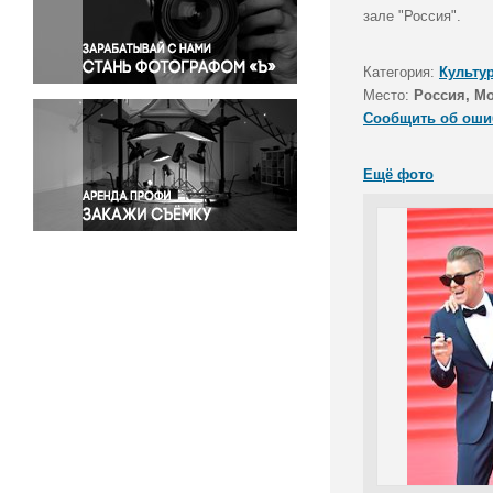
Правосудие
зале "Россия".
Происшествия и конфликты
Религия
Категория:
Культу
Место:
Россия, М
Светская жизнь
Сообщить об оши
Спорт
Экология
Ещё фото
Экономика и бизнес