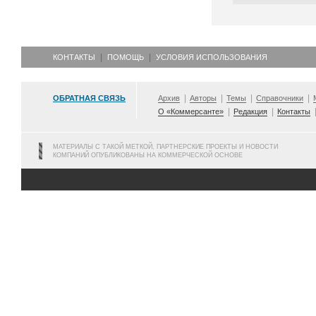
КОНТАКТЫ
ПОМОЩЬ
УСЛОВИЯ ИСПОЛЬЗОВАНИЯ
ОБРАТНАЯ СВЯЗЬ
Архив
Авторы
Темы
Справочники
О «Коммерсанте»
Редакция
Контакты
МАТЕРИАЛЫ С ТАКОЙ МЕТКОЙ, ПАРТНЕРСКИЕ ПРОЕКТЫ И НОВОСТИ
КОМПАНИЙ ОПУБЛИКОВАНЫ НА КОММЕРЧЕСКОЙ ОСНОВЕ