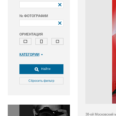
№ ФОТОГРАФИИ
ОРИЕНТАЦИЯ
КАТЕГОРИИ
Армия и ВПК
Досуг, туризм и отдых
Найти
Культура
Медицина
Сбросить фильтр
Наука
Образование
Общество
Окружающая среда
Политика
38-ой Московский 