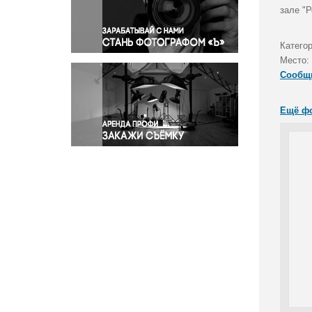
Правосудие
зале "Р
Происшествия и конфликты
Религия
Катего
Место:
Светская жизнь
Сообщ
Спорт
Экология
Ещё ф
Экономика и бизнес