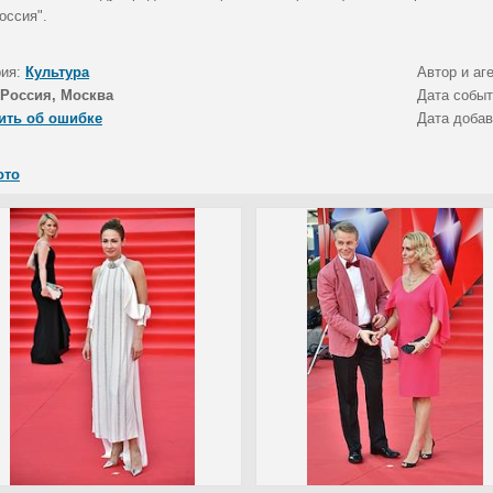
оссия".
рия:
Культура
Автор и аг
Россия, Москва
Дата собы
ить об ошибке
Дата доба
ото