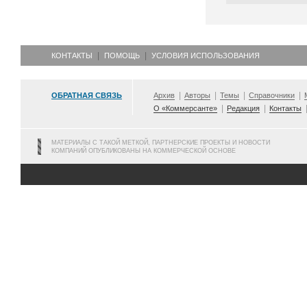
КОНТАКТЫ
ПОМОЩЬ
УСЛОВИЯ ИСПОЛЬЗОВАНИЯ
ОБРАТНАЯ СВЯЗЬ
Архив
Авторы
Темы
Справочники
О «Коммерсанте»
Редакция
Контакты
МАТЕРИАЛЫ С ТАКОЙ МЕТКОЙ, ПАРТНЕРСКИЕ ПРОЕКТЫ И НОВОСТИ
КОМПАНИЙ ОПУБЛИКОВАНЫ НА КОММЕРЧЕСКОЙ ОСНОВЕ