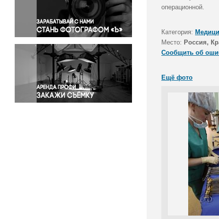
Правосудие
операционной.
Происшествия и конфликты
Религия
Категория:
Медици
Место:
Россия, Кр
Светская жизнь
Сообщить об оши
Спорт
Экология
Ещё фото
Экономика и бизнес