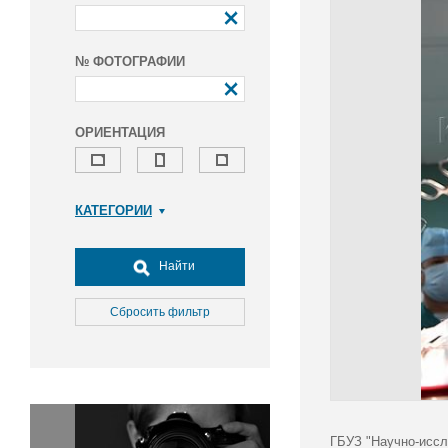
№ ФОТОГРАФИИ
ОРИЕНТАЦИЯ
КАТЕГОРИИ
Армия и ВПК
Досуг, туризм и отдых
Найти
Культура
Медицина
Сбросить фильтр
Наука
Образование
Общество
Окружающая среда
Политика
ГБУЗ "Научно-иссл