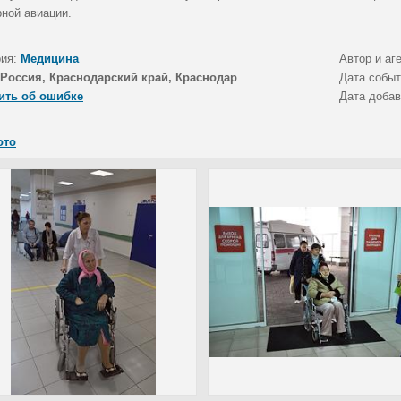
рной авиации.
рия:
Медицина
Автор и аг
Россия, Краснодарский край, Краснодар
Дата собы
ить об ошибке
Дата доба
ото