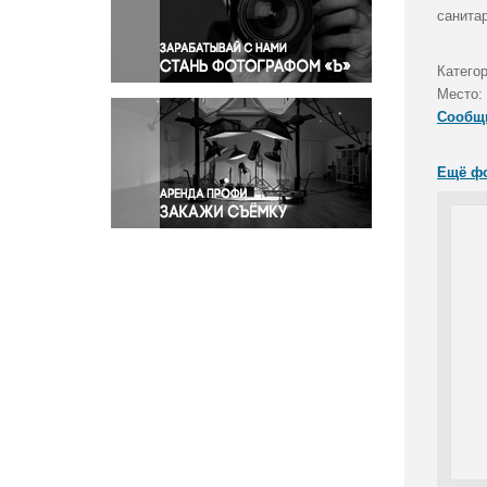
Правосудие
санита
Происшествия и конфликты
Религия
Катего
Место:
Светская жизнь
Сообщ
Спорт
Экология
Ещё ф
Экономика и бизнес