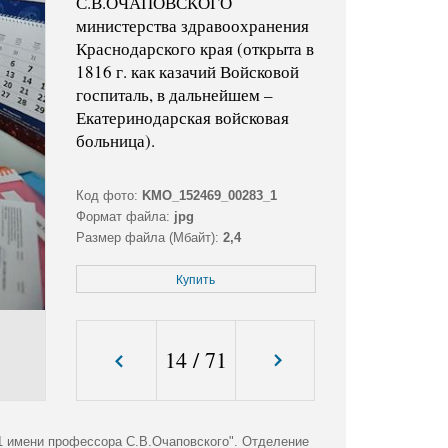
С.В.ОЧАПОВСКОГО
министерства здравоохранения
Краснодарского края (открыта в
1816 г. как казачий Войсковой
госпиталь, в дальнейшем –
Екатеринодарская войсковая
больница).
Код фото:
KMO_152469_00283_1
Формат файла:
jpg
Размер файла (Мбайт):
2,4
Размер фото (пикс.):
4573x3044
Купить
14
/
71
1 имени профессора С.В.Очаповского". Отделение