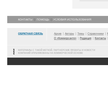
КОНТАКТЫ
ПОМОЩЬ
УСЛОВИЯ ИСПОЛЬЗОВАНИЯ
ОБРАТНАЯ СВЯЗЬ
Архив
Авторы
Темы
Справочники
О «Коммерсанте»
Редакция
Контакты
МАТЕРИАЛЫ С ТАКОЙ МЕТКОЙ, ПАРТНЕРСКИЕ ПРОЕКТЫ И НОВОСТИ
КОМПАНИЙ ОПУБЛИКОВАНЫ НА КОММЕРЧЕСКОЙ ОСНОВЕ