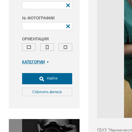
№ ФОТОГРАФИИ
ОРИЕНТАЦИЯ
КАТЕГОРИИ
Армия и ВПК
Досуг, туризм и отдых
Найти
Культура
Медицина
Сбросить фильтр
Наука
Образование
Общество
Окружающая среда
Политика
ГБУЗ "Научно-иссл