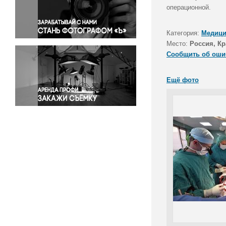
Правосудие
операционной.
Происшествия и конфликты
Религия
Категория:
Медици
Место:
Россия, Кр
Светская жизнь
Сообщить об оши
Спорт
Экология
Ещё фото
Экономика и бизнес